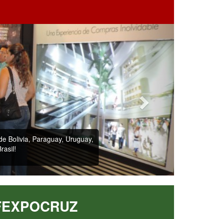
intos rubros!! No te puedes perder esta
portunidad!
FEXPOCRUZ