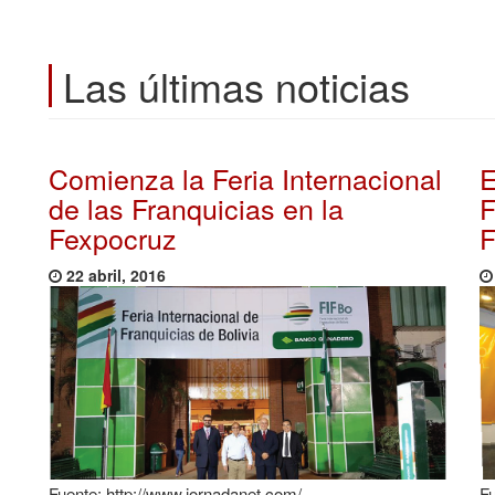
Las últimas noticias
Comienza la Feria Internacional
E
de las Franquicias en la
F
Fexpocruz
F
22 abril, 2016
Fuente: http://www.jornadanet.com/
Fu